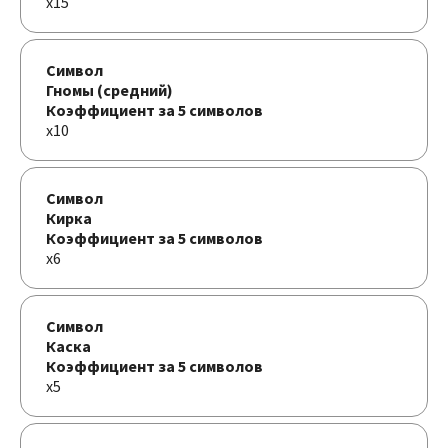
x15
Гномы (средний)
x10
Кирка
x6
Каска
x5