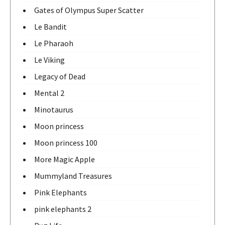
Gates of Olympus Super Scatter
Le Bandit
Le Pharaoh
Le Viking
Legacy of Dead
Mental 2
Minotaurus
Moon princess
Moon princess 100
More Magic Apple
Mummyland Treasures
Pink Elephants
pink elephants 2