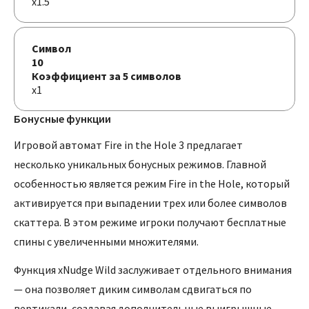
x1.5
10
x1
Бонусные функции
Игровой автомат Fire in the Hole 3 предлагает
несколько уникальных бонусных режимов. Главной
особенностью является режим Fire in the Hole, который
активируется при выпадении трех или более символов
скаттера. В этом режиме игроки получают бесплатные
спины с увеличенными множителями.
Функция xNudge Wild заслуживает отдельного внимания
— она позволяет диким символам сдвигаться по
вертикали, создавая дополнительные выигрышные