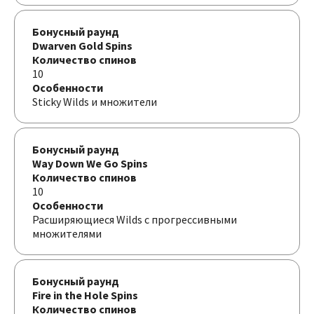
Dwarven Gold Spins
10
Sticky Wilds и множители
Way Down We Go Spins
10
Расширяющиеся Wilds с прогрессивными
множителями
Fire in the Hole Spins