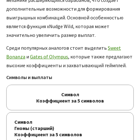
механике расширяющихся барабанов, что создает
дополнительные возможности для формирования
выигрышных комбинаций. Основной особенностью
является функция xNudge Wild, которая может
значительно увеличить размер выплат.
Среди популярных аналогов стоит выделить
Sweet
Bonanza
и
Gates of Olympus
, которые также предлагают
высокие коэффициенты и захватывающий геймплей.
Символы и выплаты
Символ
Коэффициент за 5 символов
Гномы (старший)