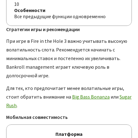
10
Все предыдущие функции одновременно
Стратегии игры и рекомендации
При игре в Fire in the Hole 3 важно учитывать высокую
волатильность слота. Рекомендуется начинать с
минимальных ставок и постепенно их увеличивать.
Bankroll management играет ключевую роль в
долгосрочной игре.
Для тех, кто предпочитает менее волатильные игры,
стоит обратить внимание на
Big Bass Bonanza
или
Sugar
Rush
.
Мобильная совместимость
Платформа