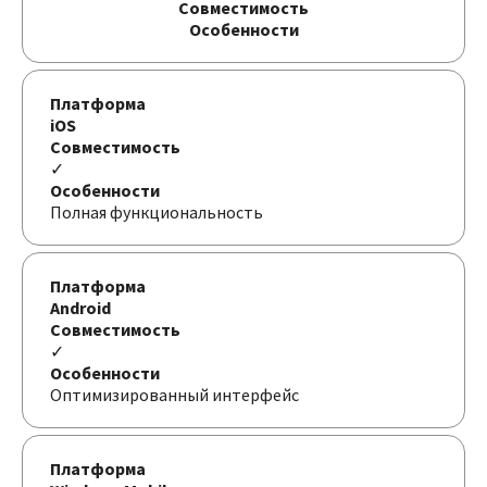
Совместимость
Особенности
iOS
✓
Полная функциональность
Android
✓
Оптимизированный интерфейс