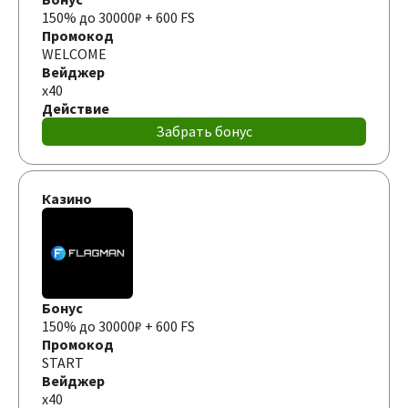
150% до 30000₽ + 600 FS
WELCOME
x40
Забрать бонус
150% до 30000₽ + 600 FS
START
x40